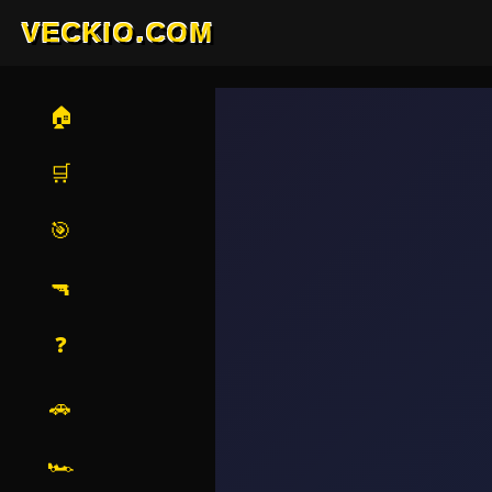
VECKIO.COM
🏠
🛒
🎯
🔫
❓
🚗
🏎️