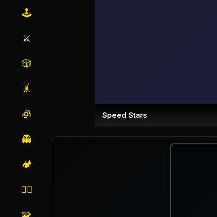
🕹️
⚔️
🎲
🤸
🧊
Speed Stars
👻
🏕️
🏃‍♂️
🧩