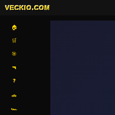
VECKIO.COM
🏠
🛒
🎯
🔫
❓
🚗
🏎️