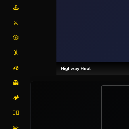
🕹️
⚔️
🎲
🤸
🧊
Highway Heat
👻
🏕️
🏃‍♂️
🧩