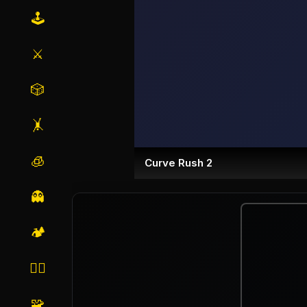
🕹️
⚔️
🎲
🤸
🧊
Curve Rush 2
👻
🏕️
🏃‍♂️
🧩