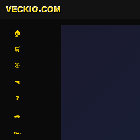
VECKIO.COM
🏠
🛒
🎯
🔫
❓
🚗
🏎️