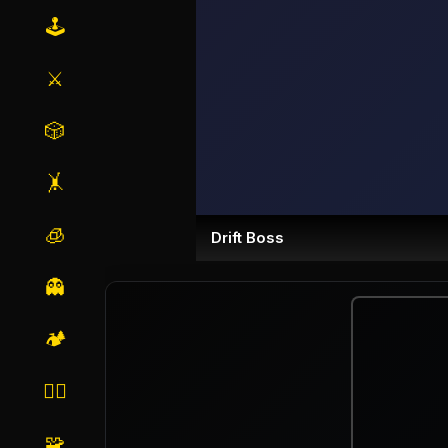
🕹️
⚔️
🎲
🤸
🧊
Drift Boss
👻
🏕️
🏃‍♂️
🧩