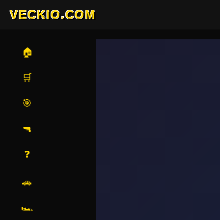
VECKIO.COM
🏠
🛒
🎯
🔫
❓
🚗
🏎️