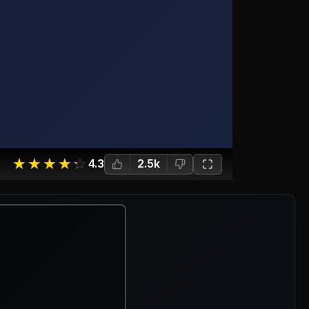
☆
★
☆
★
☆
★
☆
★
☆
★
4.3
2.5k