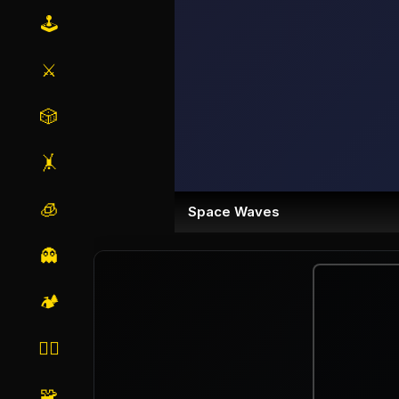
🕹️
⚔️
🎲
🤸
🧊
Space Waves
👻
🏕️
🏃‍♂️
🧩