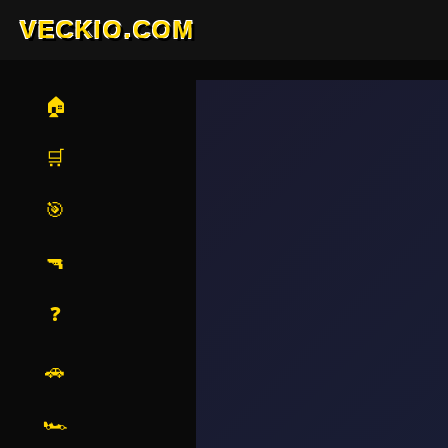
VECKIO.COM
🏠
🛒
🎯
🔫
❓
🚗
🏎️