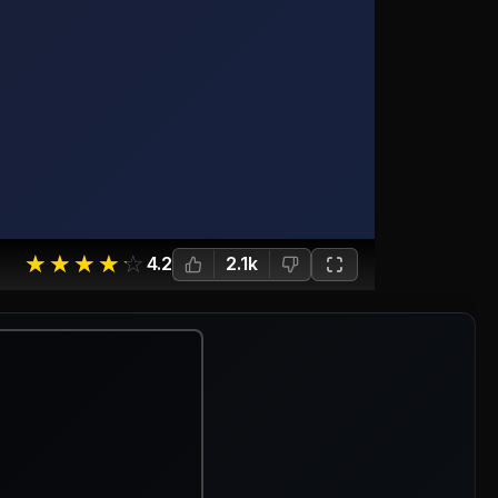
☆
★
☆
★
☆
★
☆
★
☆
★
4.2
2.1k