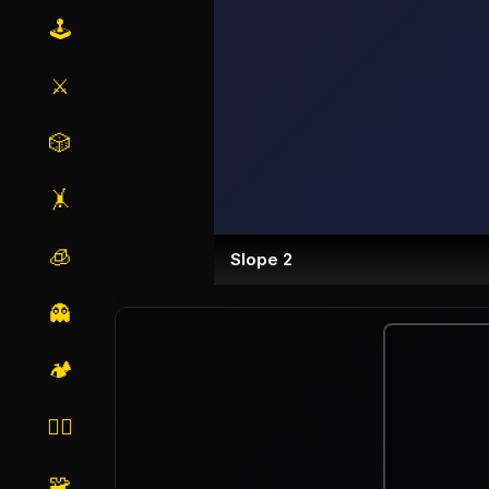
🕹️
⚔️
🎲
🤸
🧊
Slope 2
👻
🏕️
🏃‍♂️
🧩