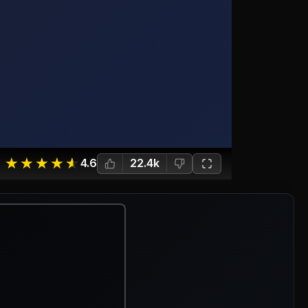
☆
★
☆
★
☆
★
☆
★
☆
★
4.6
22.4k