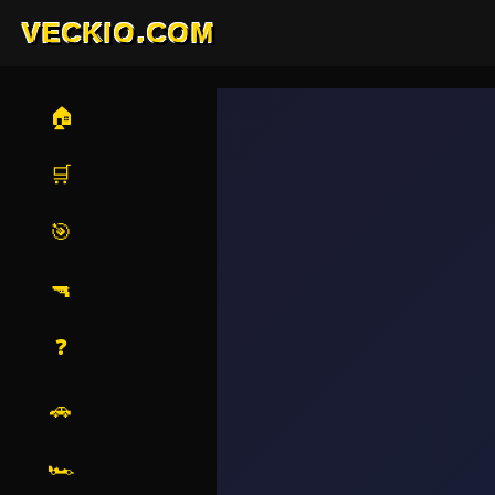
VECKIO.COM
🏠
🛒
🎯
🔫
❓
🚗
🏎️