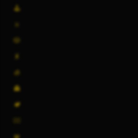
🕹️
⚔️
🎲
🤸
🧊
👻
🏕️
🏃‍♂️
🧩