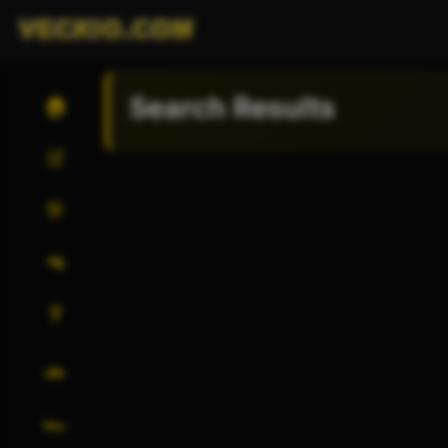
VECKIO.COM
Search Results
🏠
🛒
🎯
🔫
❓
🚗
🏎️