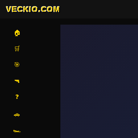
VECKIO.COM
🏠
🛒
🎯
🔫
❓
🚗
🏎️