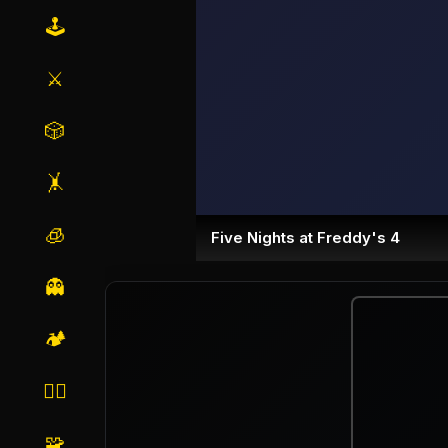
🕹️
⚔️
🎲
🤸
🧊
Five Nights at Freddy's 4
👻
🏕️
🏃‍♂️
🧩