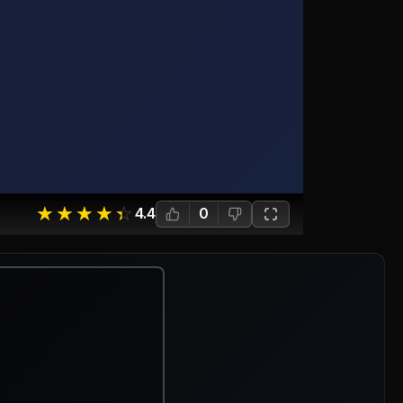
☆
★
☆
★
☆
★
☆
★
☆
★
4.4
0