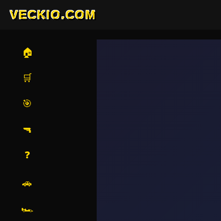
VECKIO.COM
🏠
🛒
🎯
🔫
❓
🚗
🏎️