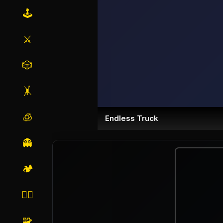
🕹️
⚔️
🎲
🤸
🧊
Endless Truck
👻
🏕️
🏃‍♂️
🧩