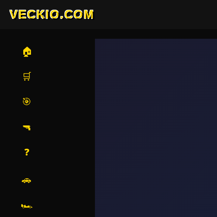
VECKIO.COM
🏠
🛒
🎯
🔫
❓
🚗
🏎️