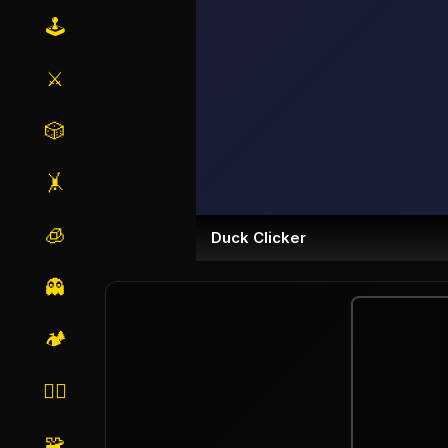
🕹️
⚔️
🎲
🤸
🧊
Duck Clicker
👻
🏕️
🏃‍♂️
🧩