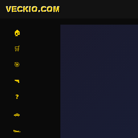
VECKIO.COM
🏠
🛒
🎯
🔫
❓
🚗
🏎️