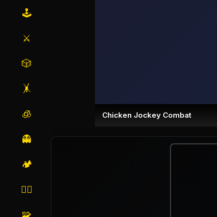
🕹️
⚔️
🎲
🤸
🧊
Chicken Jockey Combat
👻
🏕️
🏃‍♂️
🧩