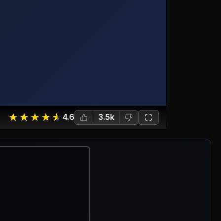
☆
★
☆
★
☆
★
☆
★
☆
★
4.6
3.5k