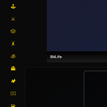
🕹️
⚔️
🎲
🤸
🧊
BitLife
👻
🏕️
🏃‍♂️
🧩