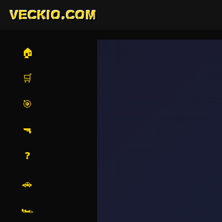
VECKIO.COM
🏠
🛒
🎯
🔫
❓
🚗
🏎️